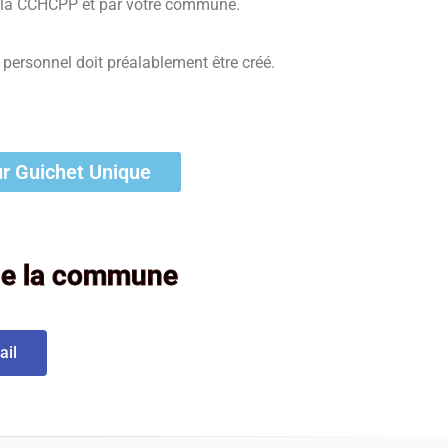
de la CCHCPP et par votre commune.
 personnel doit préalablement être créé.
ur Guichet Unique
de la commune
ail