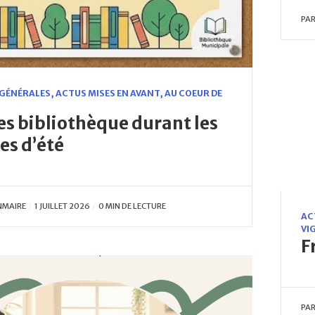
PA
 GÉNÉRALES
,
ACTUS MISES EN AVANT
,
AU COEUR DE
es bibliothèque durant les
es d’été
NMAIRE
1 JUILLET 2026
0 MIN DE LECTURE
AC
VI
F
PA