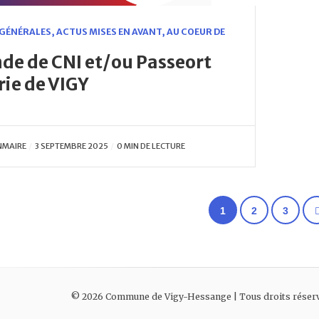
 GÉNÉRALES
,
ACTUS MISES EN AVANT
,
AU COEUR DE
e de CNI et/ou Passeort
rie de VIGY
NMAIRE
3 SEPTEMBRE 2025
0 MIN DE LECTURE
1
2
3
©
2026
Commune de Vigy-Hessange | Tous droits réser