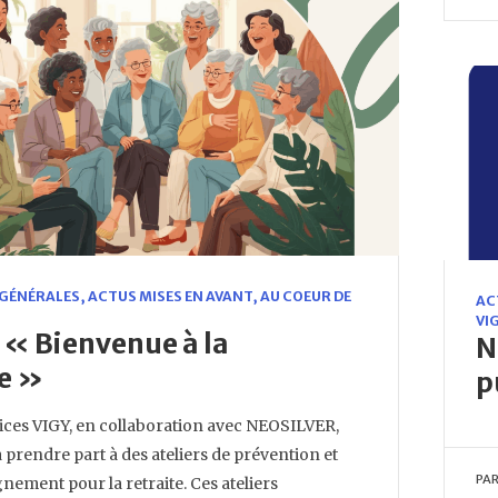
 GÉNÉRALES
,
ACTUS MISES EN AVANT
,
AU COEUR DE
AC
VI
r « Bienvenue à la
N
te »
p
ices VIGY, en collaboration avec NEOSILVER,
à prendre part à des ateliers de prévention et
PA
ement pour la retraite. Ces ateliers