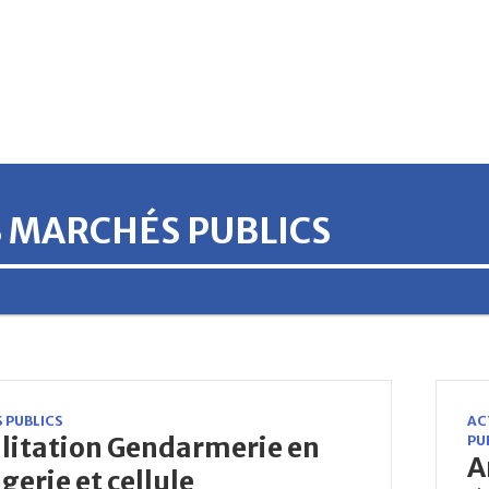
S MARCHÉS PUBLICS
 PUBLICS
AC
litation Gendarmerie en
PU
A
erie et cellule