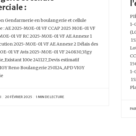
l
ciale :
PI
ion Gendarmerie en boulangerie et cellule
1-
e : AE 2025-MOE-01 VF CCAP 2025 MOE-01 VF
(L
MOE-01 VF RC 2025-MOE-01 VF AE Annexe 1
15
écution 2025-MOE-01 VF AE Annexe 2 Délais des
Lot
OE-01 VF Avis 2025-MOE-01 VF 240830_Vigy
CC
_Existant 100e 241127_Devis estimatif
15
IGY Reno Boulangerie 250124_APD VIGY
1-
ie
15
Pl
I
20 FÉVRIER 2025
1 MIN DE LECTURE
PA