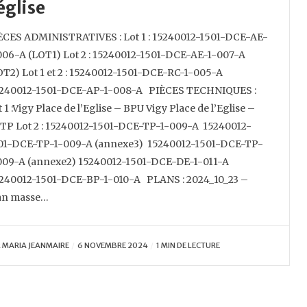
’église
ÈCES ADMINISTRATIVES : Lot 1 : 15240012-1501-DCE-AE-
006-A (LOT1) Lot 2 : 15240012-1501-DCE-AE-1-007-A
OT2) Lot 1 et 2 : 15240012-1501-DCE-RC-1-005-A
240012-1501-DCE-AP-1-008-A PIÈCES TECHNIQUES :
 1 :Vigy Place de l’Eglise – BPU Vigy Place de l’Eglise –
TP Lot 2 : 15240012-1501-DCE-TP-1-009-A 15240012-
01-DCE-TP-1-009-A (annexe3) 15240012-1501-DCE-TP-
009-A (annexe2) 15240012-1501-DCE-DE-1-011-A
240012-1501-DCE-BP-1-010-A PLANS : 2024_10_23 –
an masse…
R
MARIA JEANMAIRE
6 NOVEMBRE 2024
1 MIN DE LECTURE